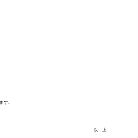
ます。
以 上