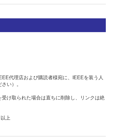
近、世界中のIEEE代理店および購読者様宛に、IEEEを装う人
ださい）。
を受け取られた場合は直ちに削除し、リンクは絶
上