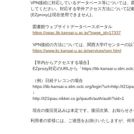
VPN接続に対応しているデータベース等については、
してください。対応する学外アクセス方法について記
(EZproxyは現在使用できません)。
図書館ウェブサイトデータベースポータル
https://opac.lib.kansai-u.ac.jp/?page_id=17337
VPN接続の方法については、関西大学ITセンターの
https://www.itc.kansai-u.ac.jp/services/vpn.html
【学内からアクセスする場合】
EZprozy対応のURLから「https://lib-kansai-u.i
（例）日経テレコンの場合
https://lib-kansai-u.idm.oclc.org/login?url=http://t21ip
↓
http://t21ipau.nikkei.co.jp/ipauth/auth/auth?sid=1
現在の復旧見込みは未定です。復旧次第、お知らせさ
利用者の皆様には、ご迷惑をお掛けいたしますが、何