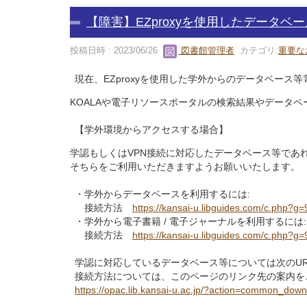
【障害】EZproxyを使用したデータ
投稿日時 : 2023/06/26
図書館管理者
カテゴリ:
重要な
現在、EZproxyを使用した学外からのデータベー
KOALAや電子リソースポータルの検索結果やデータ
【学外環境からアクセスする場合】
学認もしくはVPN接続に対応したデータベース等であれ
そちらをご利用いただきますようお願いいたします。
・学外からデータベースを利用するには:
接続方法
https://kansai-u.libguides.com/c.php?g
・学外から電子書籍 / 電子ジャーナルを利用するには:
接続方法
https://kansai-u.libguides.com/c.php?g
学認に対応しているデータベース等については次のU
接続方法については、このページのリンク先の案内を
https://opac.lib.kansai-u.ac.jp/?action=common_do