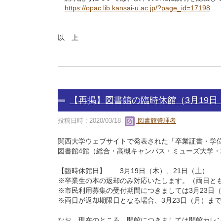
https://opac.lib.kansai-u.ac.jp/?page_id=17198
以 上
【再掲】図書館の臨時休館（3月19日
投稿日時 : 2020/03/18
図書館管理者
関西大学ウェブサイトで発表された「卒業証書・学位
図書館4館（総合・高槻キャンパス・ミューズ大学
【臨時休館日】 3月19日（木）、21日（土）
※卒業生の本の返却のみ対応いたします。（両日とも
※市民利用募集の受付期間につきましては3月23日
※両日が返却期限日となる場合、3月23日（月）ま
なお、現在のところ、開館につきましては開館カレ