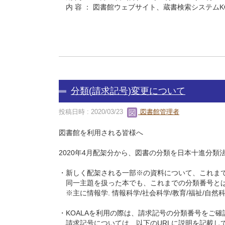
内 容 ： 図書館ウェブサイト、蔵書検索システムKO
以
分類(請求記号)変更について
投稿日時 : 2020/03/23
図書館管理者
図書館を利用される皆様へ
2020年4月配架分から、図書の分類を日本十進分類法
・新しく配架される一部※の資料について、これま
同一主題を扱った本でも、これまでの分類番号とは
※主に情報学. 情報科学/社会科学/教育/福祉/自然
・KOALAを利用の際は、請求記号の分類番号をご確
請求記号については、以下のURLに説明を記載し